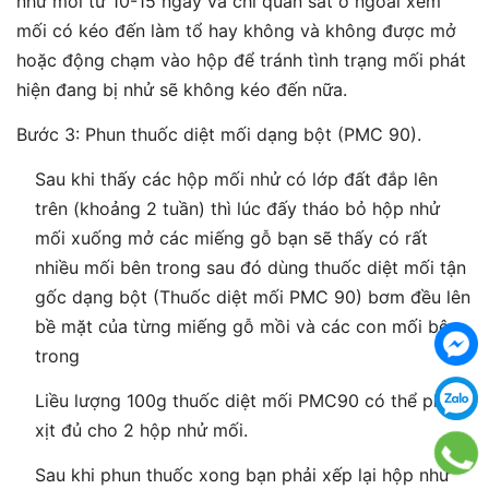
nhử mối từ 10-15 ngày và chỉ quan sát ở ngoài xem
mối có kéo đến làm tổ hay không và không được mở
hoặc động chạm vào hộp để tránh tình trạng mối phát
hiện đang bị nhử sẽ không kéo đến nữa.
Bước 3: Phun thuốc diệt mối dạng bột (PMC 90).
Sau khi thấy các hộp mối nhử có lớp đất đắp lên
trên (khoảng 2 tuần) thì lúc đấy tháo bỏ hộp nhử
mối xuống mở các miếng gỗ bạn sẽ thấy có rất
nhiều mối bên trong sau đó dùng thuốc diệt mối tận
gốc dạng bột (Thuốc diệt mối PMC 90) bơm đều lên
bề mặt của từng miếng gỗ mồi và các con mối bên
trong
Liều lượng 100g thuốc diệt mối PMC90 có thể phun
xịt đủ cho 2 hộp nhử mối.
Sau khi phun thuốc xong bạn phải xếp lại hộp nhử