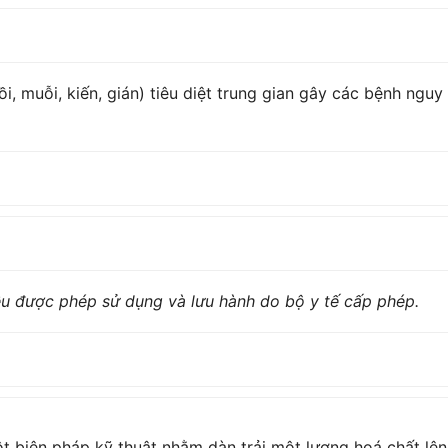
i, muỗi, kiến, gián) tiêu diệt trung gian gây các bệnh nguy
ều được phép sử dụng và lưu hành do bộ y tế cấp phép.
t biện pháp kỹ thuật nhằm dàn trải một lượng hoá chất lên 