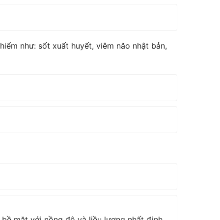
 hiểm như: sốt xuất huyết, viêm não nhật bản,
bề mặt với nồng độ và liều lượng nhất định,