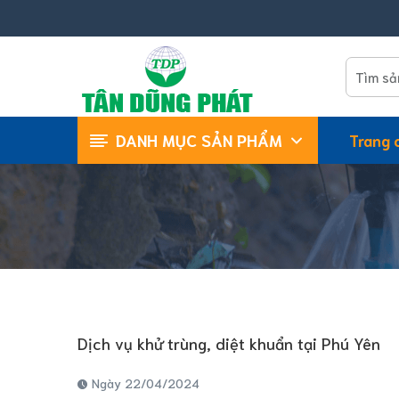
DANH MỤC SẢN PHẨM
Trang 
Hóa chất diệt côn trùng
Hóa chất diệt mối
Hóa chất khử trùng
Thiết bị diệt côn trùng
Dịch vụ khử trùng, diệt khuẩn tại Phú Yên
Ngày 22/04/2024