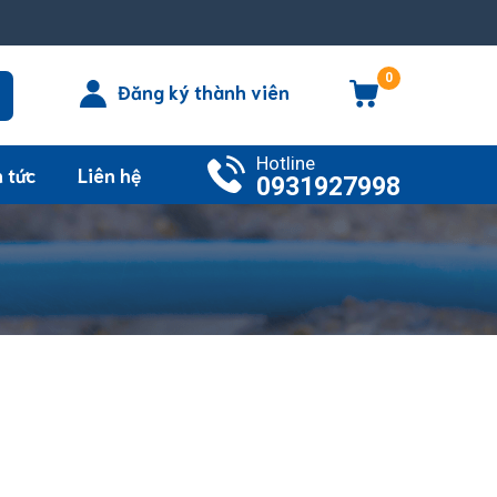
0
Đăng ký thành viên
Hotline
n tức
Liên hệ
0931927998