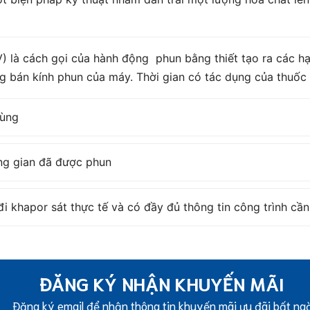
 là cách gọi của hành động phun bằng thiết tạo ra các hạ
g bán kính phun của máy. Thời gian có tác dụng của thuốc 
rùng
ông gian đã được phun
i khapor sát thực tế và có đầy đủ thông tin công trình cần
ĐĂNG KÝ NHẬN KHUYẾN MÃI
Đăng ký email để nhận thông tin khuyến mãi ưu đãi bất ng